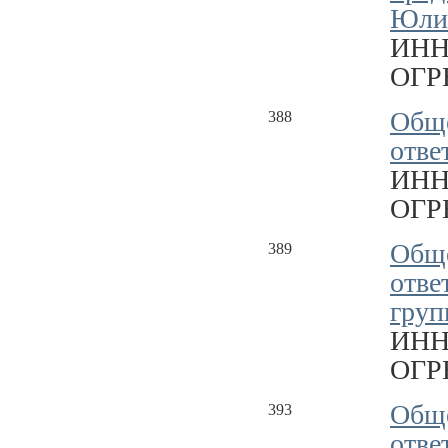
Юлия
ИНН
ОГРН
Обще
388
отве
ИНН
ОГРН
Обще
389
отве
груп
ИНН
ОГРН
Обще
393
отве