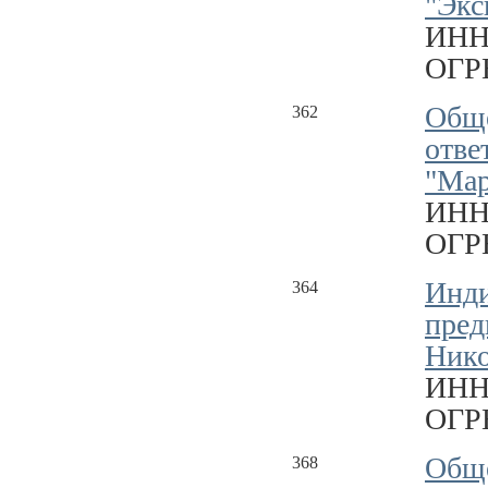
"Экс
ИНН
ОГРН
Обще
362
отве
"Мар
ИНН
ОГРН
Инд
364
пред
Нико
ИНН
ОГРН
Обще
368