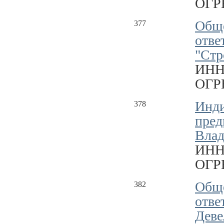
ОГРН
Обще
377
отве
"Стр
ИНН
ОГРН
Инд
378
пред
Влад
ИНН
ОГРН
Обще
382
отве
Деве