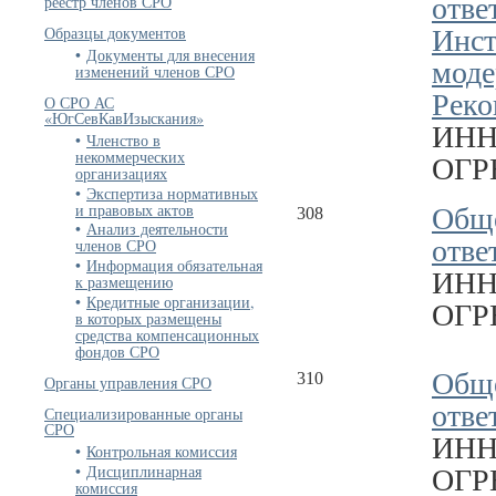
отве
реестр членов СРО
Образцы документов
Инст
Документы для внесения
моде
изменений членов СРО
Реко
О СРО АС
«ЮгСевКавИзыскания»
ИНН
Членство в
некоммерческих
ОГРН
организациях
Экспертиза нормативных
и правовых актов
Обще
308
Анализ деятельности
отве
членов СРО
Информация обязательная
ИНН
к размещению
Кредитные организации,
ОГРН
в которых размещены
средства компенсационных
фондов СРО
Обще
310
Органы управления СРО
отве
Специализированные органы
СРО
ИНН
Контрольная комиссия
Дисциплинарная
ОГРН
комиссия