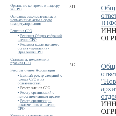
Органы по контролю и надзору
Обще
311
за СРО
отве
Основные законодательные и
нормативные акты в сфере
ЮФ
саморегулирования
ИНН
Решения СРО
Решения Общих собраний
ОГРН
членов СРО
Решения коллегиального
органа управления -
Правления СРО
Стандарты, положения и
правила СРО
Обще
312
Реестры членов Ассоциации
отве
Единый реестр сведений о
членах СРО и их
"Нов
обязательствах
архи
Реестр членов СРО
Реестр организаций с
отде
приостановленным правом
Реестр организаций,
ИНН
исключенных из членов
СРО
ОГРН
Контроль за деятельностью