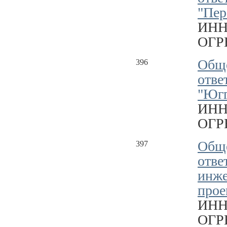
"Пер
ИНН
ОГРН
Обще
396
отве
"Югг
ИНН
ОГРН
Обще
397
отве
инже
прое
ИНН
ОГРН