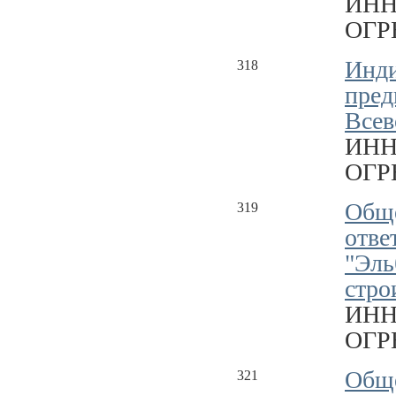
ИНН
ОГРН
Инд
318
пред
Всев
ИНН
ОГРН
Обще
319
отве
"Эль
стро
ИНН
ОГРН
Обще
321