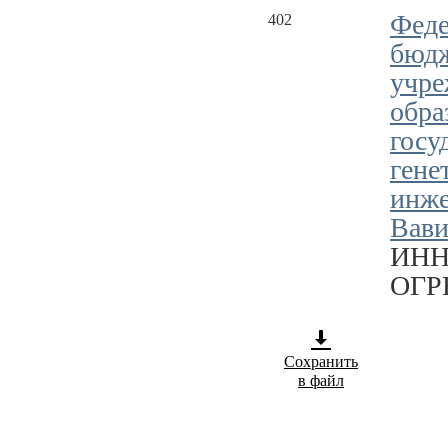
Феде
402
бюдж
учре
обра
госу
гене
инже
Вави
ИНН
ОГРН
Сохранить
в файл