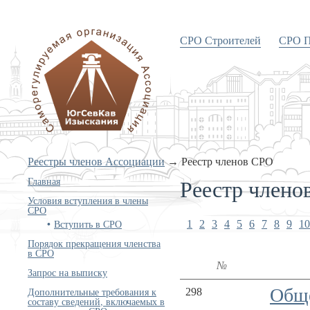
СРО Строителей
СРО П
«Объединение изыскателей
Южного и Северо-Кавказского
округов»
Реестры членов Ассоциации
→
Реестр членов СРО
Реестр члено
Главная
Условия вступления в члены
СРО
Вступить в СРО
1
2
3
4
5
6
7
8
9
10
Порядок прекращения членства
в СРО
№
Запрос на выписку
Обще
Дополнительные требования к
298
составу сведений, включаемых в