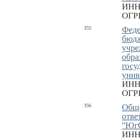
ИНН
ОГРН
Феде
355
бюдж
учре
обра
госу
унив
ИНН
ОГРН
Обще
356
отве
"Юг
ИНН