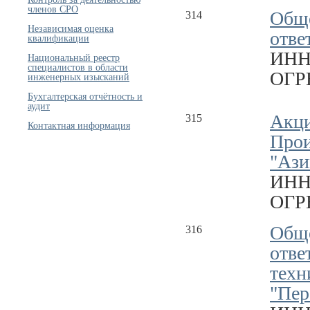
членов СРО
Обще
314
Независимая оценка
отве
квалификации
ИНН
Национальный реестр
специалистов в области
ОГРН
инженерных изысканий
Бухгалтерская отчётность и
аудит
Акци
315
Контактная информация
Прои
"Ази
ИНН
ОГРН
Обще
316
отве
техн
"Пер