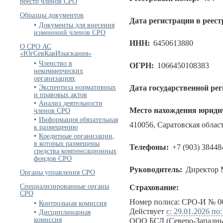
реестр членов СРО
Образцы документов
Дата регистрации в реест
Документы для внесения
изменений членов СРО
ИНН:
6450613880
О СРО АС
«ЮгСевКавИзыскания»
Членство в
ОГРН:
1066450108383
некоммерческих
организациях
Экспертиза нормативных
Дата государственной ре
и правовых актов
Анализ деятельности
членов СРО
Место нахождения юридич
Информация обязательная
410056, Саратовская область
к размещению
Кредитные организации,
в которых размещены
Телефоны:
+7 (903) 38448
средства компенсационных
фондов СРО
Руководитель:
Директор 
Органы управления СРО
Специализированные органы
Страхование:
СРО
Номер полиса: СРО-И № 00
Контрольная комиссия
Дисциплинарная
Действует
с: 29.01.2026 по
комиссия
ООО БСД (Северо-Западны