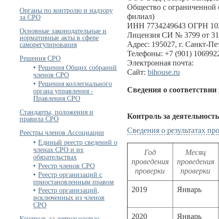
Общество с ограниченной 
Органы по контролю и надзору
за СРО
филиал)
ИНН 7734249643 ОГРН 10
Основные законодательные и
Лицензия СИ № 3799 от 31
нормативные акты в сфере
саморегулирования
Адрес: 195027, г. Санкт-Пет
Телефоны: +7 (901) 1069922
Решения СРО
Электронная почта:
Решения Общих собраний
Сайт:
bihouse.ru
членов СРО
Решения коллегиального
Сведения о соответствии
органа управления -
Правления СРО
Стандарты, положения и
Контроль за деятельност
правила СРО
Сведения о результатах п
Реестры членов Ассоциации
Единый реестр сведений о
членах СРО и их
Год
Месяц
обязательствах
проведения
проведения
Реестр членов СРО
проверки
проверки
Реестр организаций с
приостановленным правом
2019
Январь
Реестр организаций,
исключенных из членов
СРО
2020
Январь
Контроль за деятельностью