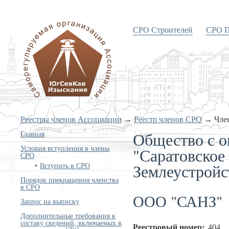
СРО Строителей
СРО П
«Объединение изыскателей
Южного и Северо-Кавказского
округов»
Реестры членов Ассоциации
→
Реестр членов СРО
→
Чле
Общество с о
Главная
Условия вступления в члены
"Саратовское
СРО
Землеустройс
Вступить в СРО
Порядок прекращения членства
в СРО
ООО "САНЗ"
Запрос на выписку
Дополнительные требования к
составу сведений, включаемых в
Реестровый номер:
404