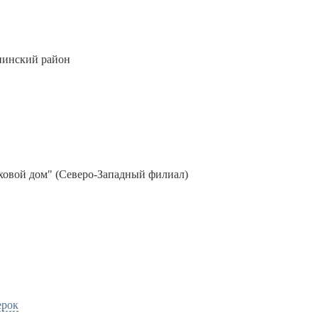
енинский район
ховой дом" (Северо-Западный филиал)
ерок