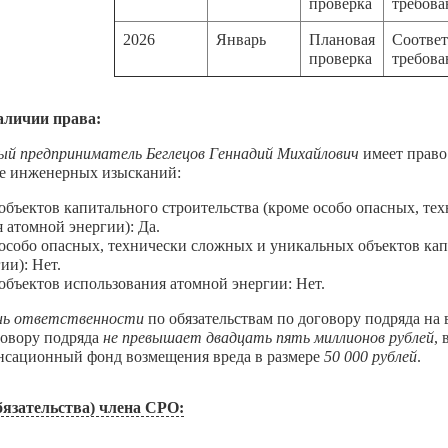
проверка
требов
2026
Январь
Плановая
Соответ
проверка
требов
аличии права:
ый предприниматель Беглецов Геннадий Михайлович
имеет право
е инженерных изысканий:
бъектов капитального строительства (кроме особо опасных, те
 атомной энергии): Да.
собо опасных, технически сложных и уникальных объектов капи
ии): Нет.
бъектов использования атомной энергии: Нет.
нь ответственности
по обязательствам по договору подряда н
говору подряда
не превышает двадцать пять миллионов рублей
,
енсационный фонд возмещения вреда в размере
50 000 рублей
.
язательства) члена СРО:
В