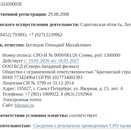
5324200028
ственной регистрации:
29.08.2008
еского осуществления деятельности:
Саратовская область, Л
(8452) 793893, +7 (927) 2239962
, отчество:
Беглецов Геннадий Михайлович
:
Номер полиса: СРО-И № 0009/061/26 Сумма, руб: 1500000
Действует
с: 19.01.2026 по: 18.01.2027
ООО БСД (Северо-Западный филиал)
Общество с ограниченной ответственностью "Британский стра
ИНН 7734249643 ОГРН 1027734002383
Лицензия СИ № 3799 от 31.12.2014
Адрес: 195027, г. Санкт-Петербург, ул. Якорная, д. 15, лит. А
Телефоны: +7 (901) 1069922, 8 (863) 2192964
Электронная почта:
Сайт:
bihouse.ru
оответствии условиям членства:
соответствует
деятельностью:
Сведения о результатах проведенных СРО пров