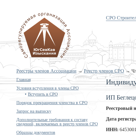
СРО Строите
«Объединение изыскателей
Южного и Северо-Кавказского
округов»
Реестры членов Ассоциации
→
Реестр членов СРО
→
Ч
Главная
Индивиду
Условия вступления в члены СРО
Вступить в СРО
ИП Беглец
Порядок прекращения членства в СРО
Реестровый 
Запрос на выписку
Дата регистр
Дополнительные требования к составу
сведений, включаемых в реестр членов СРО
ИНН:
645300
Образцы документов