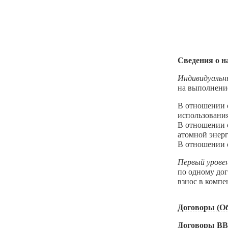
Сведения о н
Индивидуальн
на выполнени
В отношении о
использования
В отношении о
атомной энерг
В отношении о
Первый урове
по одному до
взнос в комп
Договоры (Об
Договоры В