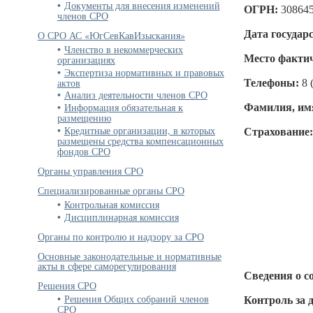
Документы для внесения изменений
ОГРН:
30864
членов СРО
Дата государ
О СРО АС «ЮгСевКавИзыскания»
Членство в некоммерческих
Место фактич
организациях
Экспертиза нормативных и правовых
актов
Телефоны:
8 
Анализ деятельности членов СРО
Информация обязательная к
Фамилия, имя
размещению
Кредитные организации, в которых
Страхование
размещены средства компенсационных
фондов СРО
Органы управления СРО
Специализированные органы СРО
Контрольная комиссия
Дисциплинарная комиссия
Органы по контролю и надзору за СРО
Основные законодательные и нормативные
акты в сфере саморегулирования
Сведения о с
Решения СРО
Решения Общих собраний членов
Контроль за 
СРО