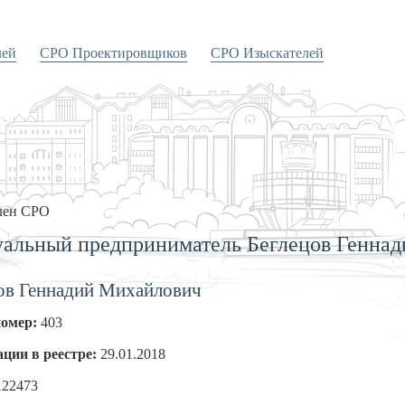
лей
СРО Проектировщиков
СРО Изыскателей
лен СРО
альный предприниматель Беглецов Генна
ов Геннадий Михайлович
номер:
403
ации в реестре:
29.01.2018
122473