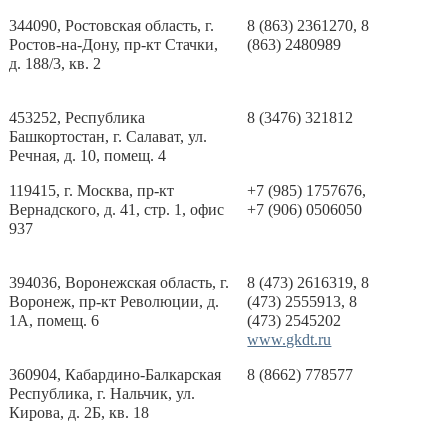
344090, Ростовская область, г.
8 (863) 2361270, 8
Ростов-на-Дону, пр-кт Стачки,
(863) 2480989
д. 188/3, кв. 2
453252, Республика
8 (3476) 321812
Башкортостан, г. Салават, ул.
Речная, д. 10, помещ. 4
119415, г. Москва, пр-кт
+7 (985) 1757676,
Вернадского, д. 41, стр. 1, офис
+7 (906) 0506050
937
394036, Воронежская область, г.
8 (473) 2616319, 8
Воронеж, пр-кт Революции, д.
(473) 2555913, 8
1А, помещ. 6
(473) 2545202
www.gkdt.ru
360904, Кабардино-Балкарская
8 (8662) 778577
Республика, г. Нальчик, ул.
Кирова, д. 2Б, кв. 18