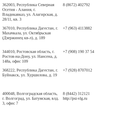
362003, Республика Северная
8 (8672) 402792
Осетия - Алания, г.
Владикавказ, ул. Алагирская, д.
28/11, кв. 3
367010, Республика Дагестан, г.
+7 (963) 4113882
Махачкала, ул. Октябрьская
(Дзержинец кв-л), д. 189
344010, Ростовская область, г.
+7 (908) 190 37 54
Ростов-на-Дону, ул. Нансена, д.
148а, офис 109
368222, Республика Дагестан, г.
+7 (928) 8707012
Буйнакск, ул. Хуршилова, д. 19
400048, Волгоградская область,
8 (8442) 312121
г. Волгоград, ул. Батумская, влд.
http://psi-vlg.ru
3, офис 7