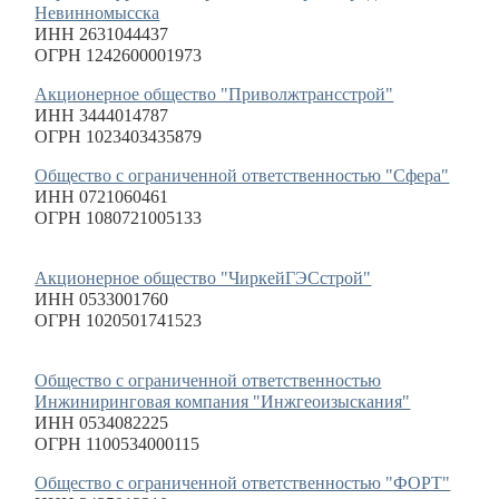
Невинномысска
ИНН 2631044437
ОГРН 1242600001973
Акционерное общество "Приволжтрансстрой"
ИНН 3444014787
ОГРН 1023403435879
Общество с ограниченной ответственностью "Сфера"
ИНН 0721060461
ОГРН 1080721005133
Акционерное общество "ЧиркейГЭСстрой"
ИНН 0533001760
ОГРН 1020501741523
Общество с ограниченной ответственностью
Инжиниринговая компания "Инжгеоизыскания"
ИНН 0534082225
ОГРН 1100534000115
Общество с ограниченной ответственностью "ФОРТ"