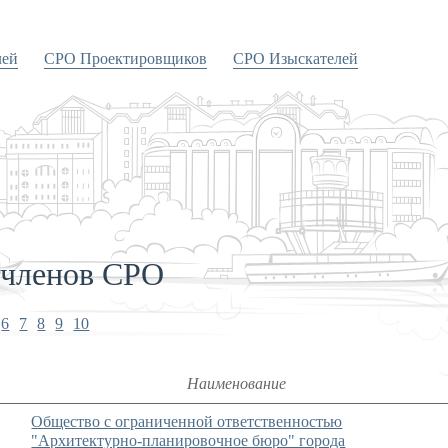
лей
СРО Проектировщиков
СРО Изыскателей
 членов СРО
6
7
8
9
10
Наименование
Общество с ограниченной ответственностью
"Архитектурно-планировочное бюро" города