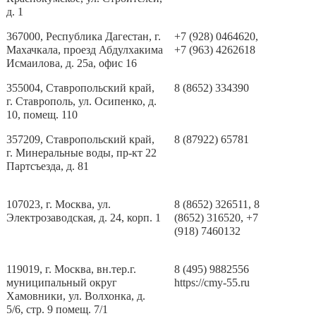
д. 1
367000, Республика Дагестан, г.
+7 (928) 0464620,
Махачкала, проезд Абдулхакима
+7 (963) 4262618
Исмаилова, д. 25а, офис 16
355004, Ставропольский край,
8 (8652) 334390
г. Ставрополь, ул. Осипенко, д.
10, помещ. 110
357209, Ставропольский край,
8 (87922) 65781
г. Минеральные воды, пр-кт 22
Партсъезда, д. 81
107023, г. Москва, ул.
8 (8652) 326511, 8
Электрозаводская, д. 24, корп. 1
(8652) 316520, +7
(918) 7460132
119019, г. Москва, вн.тер.г.
8 (495) 9882556
муниципальный округ
https://cmy-55.ru
Хамовники, ул. Волхонка, д.
5/6, стр. 9 помещ. 7/1