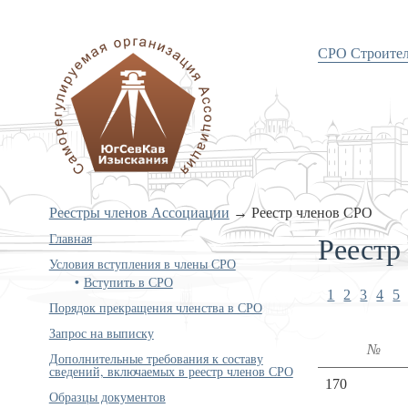
СРО Строите
«Объединение изыскателей
Южного и Северо-Кавказского
округов»
Реестры членов Ассоциации
→
Реестр членов СРО
Реестр
Главная
Условия вступления в члены СРО
Вступить в СРО
1
2
3
4
5
Порядок прекращения членства в СРО
Запрос на выписку
№
Дополнительные требования к составу
сведений, включаемых в реестр членов СРО
170
Образцы документов