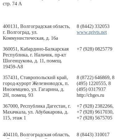
стр. 74 А
400131, Волгоградская область,
8 (8442) 332053
г. Волгоград, ул.
www.privts.net
Коммунистическая, д. 16а
360051, Кабардино-Балкарская
+7 (928) 0825779
Республика, г. Нальчик, пр-кт
Шогенцукова, д. 11, помещ.
19459-А8
357431, Ставропольский край,
8 (8722) 646869, 8
город-курорт Железноводск, п.
(495) 1220555, 8
Иноземцево, ул. Гагарина, д.
(495) 0317937
2Н, помещ. 93
http://chges.ru
367000, Республика Дагестан, г.
+7 (928) 2382266,
Махачкала, ул. Абубакарова, д.
+7 (928) 9617030,
115, этаж 1
+7 (928) 5675705
404110, Волгоградская область,
8 (8443) 310017