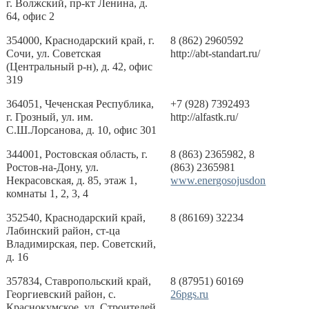
г. Волжский, пр-кт Ленина, д.
64, офис 2
354000, Краснодарский край, г.
8 (862) 2960592
Сочи, ул. Советская
http://abt-standart.ru/
(Центральный р-н), д. 42, офис
319
364051, Чеченская Республика,
+7 (928) 7392493
г. Грозный, ул. им.
http://alfastk.ru/
С.Ш.Лорсанова, д. 10, офис 301
344001, Ростовская область, г.
8 (863) 2365982, 8
Ростов-на-Дону, ул.
(863) 2365981
Некрасовская, д. 85, этаж 1,
www.energosojusdon
комнаты 1, 2, 3, 4
352540, Краснодарский край,
8 (86169) 32234
Лабинский район, ст-ца
Владимирская, пер. Советский,
д. 16
357834, Ставропольский край,
8 (87951) 60169
Георгиевский район, с.
26pgs.ru
Краснокумское, ул. Строителей,