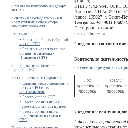
филиал)
Органы по контролю и надзору
ИНН 7734249643 ОГРН 10
за СРО
Лицензия СИ № 3799 от 31
Адрес: 195027, г. Санкт-Пет
Основные законодательные и
нормативные акты в сфере
Телефоны: +7 (901) 1069922
саморегулирования
Электронная почта:
Сайт:
bihouse.ru
Решения СРО
Решения Общих собраний
членов СРО
Сведения о соответствии
Решения коллегиального
органа управления -
Правления СРО
Контроль за деятельност
Стандарты, положения и
Сведения о результатах п
правила СРО
Реестры членов Ассоциации
Год
Месяц
Единый реестр сведений о
проведения
проведения
членах СРО и их
проверки
проверки
обязательствах
Реестр членов СРО
Реестр организаций с
приостановленным правом
Реестр организаций,
Сведения о наличии прав
исключенных из членов
СРО
Общество с ограниченной
инженерные изыскания по 
Контроль за деятельностью