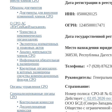
реестр членов СРО
Дата регистрации в реест
Образцы документов
Документы для внесения
ИНН:
0500020125
изменений членов СРО
О СРО АС
ОГРН:
1240500017471
«ЮгСевКавИзыскания»
Членство в
некоммерческих
Дата государственной ре
организациях
Экспертиза нормативных
и правовых актов
Место нахождения юридич
Анализ деятельности
368530, Республика Дагеста
членов СРО
Информация обязательная
к размещению
Телефоны:
+7 (928) 87623
Кредитные организации,
в которых размещены
средства компенсационных
Руководитель:
Генеральн
фондов СРО
Органы управления СРО
Страхование:
Специализированные органы
Номер полиса: СРО-И № 02
СРО
Действует
с: 02.05.2026 по
Контрольная комиссия
ООО БСД (Северо-Западны
Дисциплинарная
Общество с ограниченной 
комиссия