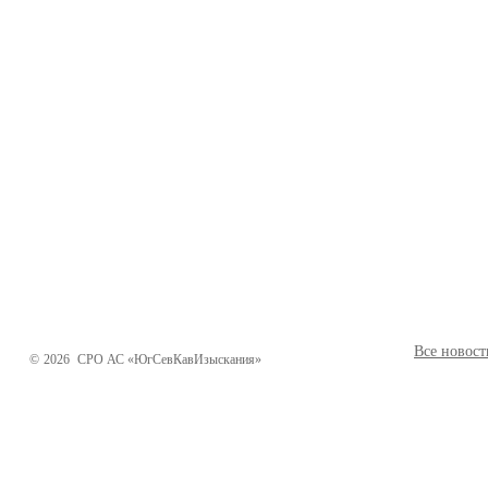
Все новост
©
2026
СРО АС «ЮгСевКавИзыскания»