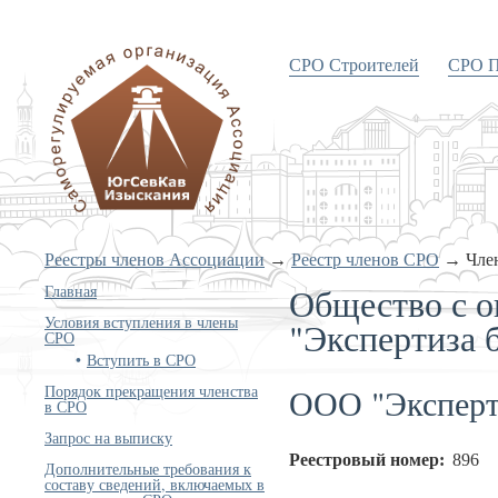
СРО Строителей
СРО П
«Объединение изыскателей
Южного и Северо-Кавказского
округов»
Реестры членов Ассоциации
→
Реестр членов СРО
→
Чле
Общество с о
Главная
Условия вступления в члены
"Экспертиза 
СРО
Вступить в СРО
ООО "Эксперт
Порядок прекращения членства
в СРО
Запрос на выписку
Реестровый номер:
896
Дополнительные требования к
составу сведений, включаемых в