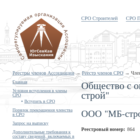
СРО Строителей
СРО П
«Объединение изыскателей
Южного и Северо-Кавказского
округов»
Реестры членов Ассоциации
→
Реестр членов СРО
→
Чле
Общество с о
Главная
Условия вступления в члены
строй"
СРО
Вступить в СРО
ООО "МБ-стр
Порядок прекращения членства
в СРО
Запрос на выписку
Реестровый номер:
864
Дополнительные требования к
составу сведений, включаемых в