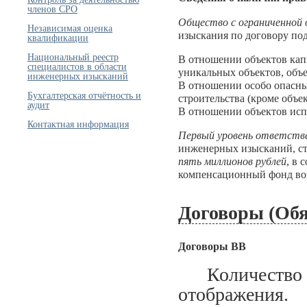
членов СРО
Общество с ограниченной
Независимая оценка
изыскания по договору по
квалификации
Национальный реестр
В отношении объектов кап
специалистов в области
уникальных объектов, объе
инженерных изысканий
В отношении особо опасны
Бухгалтерская отчётность и
строительства (кроме объе
аудит
В отношении объектов исп
Контактная информация
Первый уровень ответств
инженерных изысканий, ст
пять миллионов рублей
, в 
компенсационный фонд во
Договоры (Обя
Договоры ВВ
Количество за
отображения.