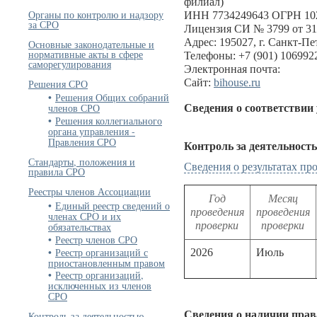
филиал)
Органы по контролю и надзору
ИНН 7734249643 ОГРН 10
за СРО
Лицензия СИ № 3799 от 31
Адрес: 195027, г. Санкт-Пет
Основные законодательные и
нормативные акты в сфере
Телефоны: +7 (901) 1069922
саморегулирования
Электронная почта:
Сайт:
bihouse.ru
Решения СРО
Решения Общих собраний
членов СРО
Сведения о соответствии
Решения коллегиального
органа управления -
Правления СРО
Контроль за деятельност
Стандарты, положения и
Сведения о результатах п
правила СРО
Реестры членов Ассоциации
Год
Месяц
Единый реестр сведений о
проведения
проведения
членах СРО и их
проверки
проверки
обязательствах
Реестр членов СРО
Реестр организаций с
2026
Июль
приостановленным правом
Реестр организаций,
исключенных из членов
СРО
Сведения о наличии прав
Контроль за деятельностью