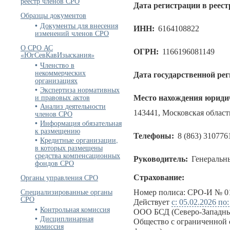
реестр членов СРО
Дата регистрации в реест
Образцы документов
Документы для внесения
ИНН:
6164108822
изменений членов СРО
О СРО АС
ОГРН:
1166196081149
«ЮгСевКавИзыскания»
Членство в
некоммерческих
Дата государственной ре
организациях
Экспертиза нормативных
и правовых актов
Место нахождения юридич
Анализ деятельности
143441, Московская область,
членов СРО
Информация обязательная
к размещению
Телефоны:
8 (863) 310776
Кредитные организации,
в которых размещены
средства компенсационных
Руководитель:
Генеральн
фондов СРО
Органы управления СРО
Страхование:
Специализированные органы
Номер полиса: СРО-И № 01
СРО
Действует
с: 05.02.2026 по
Контрольная комиссия
ООО БСД (Северо-Западны
Дисциплинарная
Общество с ограниченной 
комиссия