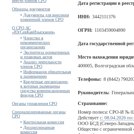
реестр членов СРО
Дата регистрации в реест
Образцы документов
Документы для внесения
ИНН:
3442111376
изменений членов СРО
О СРО АС
ОГРН:
1103459004890
«ЮгСевКавИзыскания»
Членство в
некоммерческих
Дата государственной ре
организациях
Экспертиза нормативных
и правовых актов
Место нахождения юридич
Анализ деятельности
400005, Волгоградская обла
членов СРО
Информация обязательная
к размещению
Телефоны:
8 (8442) 79020
Кредитные организации,
в которых размещены
средства компенсационных
Руководитель:
Генеральн
фондов СРО
Органы управления СРО
Страхование:
Специализированные органы
Номер полиса: СРО-И № 02
СРО
Действует
с: 08.04.2026 по
Контрольная комиссия
ООО БСД (Северо-Западны
Дисциплинарная
Общество с ограниченной 
комиссия