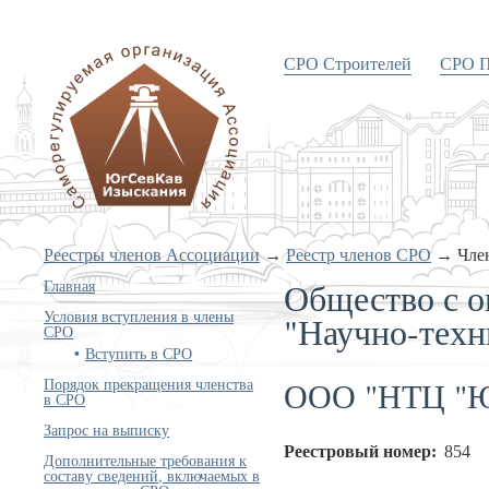
СРО Строителей
СРО П
«Объединение изыскателей
Южного и Северо-Кавказского
округов»
Реестры членов Ассоциации
→
Реестр членов СРО
→
Чле
Общество с о
Главная
Условия вступления в члены
"Научно-тех
СРО
Вступить в СРО
ООО "НТЦ "Ю
Порядок прекращения членства
в СРО
Запрос на выписку
Реестровый номер:
854
Дополнительные требования к
составу сведений, включаемых в