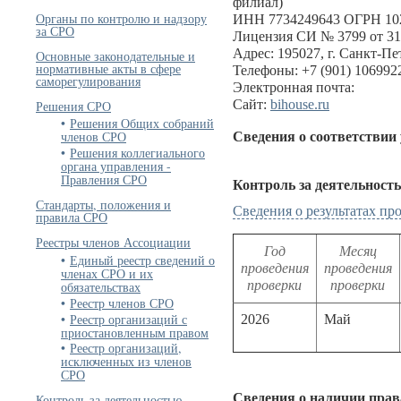
филиал)
Органы по контролю и надзору
ИНН 7734249643 ОГРН 10
за СРО
Лицензия СИ № 3799 от 31
Адрес: 195027, г. Санкт-Пет
Основные законодательные и
нормативные акты в сфере
Телефоны: +7 (901) 1069922
саморегулирования
Электронная почта:
Сайт:
bihouse.ru
Решения СРО
Решения Общих собраний
членов СРО
Сведения о соответствии
Решения коллегиального
органа управления -
Правления СРО
Контроль за деятельност
Стандарты, положения и
Сведения о результатах п
правила СРО
Реестры членов Ассоциации
Год
Месяц
Единый реестр сведений о
проведения
проведения
членах СРО и их
проверки
проверки
обязательствах
Реестр членов СРО
Реестр организаций с
2026
Май
приостановленным правом
Реестр организаций,
исключенных из членов
СРО
Сведения о наличии прав
Контроль за деятельностью