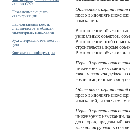
членов СРО
Общество с ограниченной
Независимая оценка
право выполнять инженерн
квалификации
изысканий:
Национальный реестр
специалистов в области
В отношении объектов кап
инженерных изысканий
уникальных объектов, объе
Бухгалтерская отчётность и
В отношении особо опасны
аудит
строительства (кроме объе
Контактная информация
В отношении объектов исп
Первый уровень ответств
инженерных изысканий, ст
пять миллионов рублей
, в 
компенсационный фонд во
Общество с ограниченной
право выполнять инженерн
изысканий, заключаемым с
Первый уровень ответств
инженерных изысканий, за
договоров, предельный ра
миллионов рублей
, в соотв