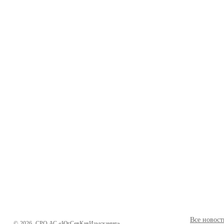
Все новост
©
2026
СРО АС «ЮгСевКавИзыскания»