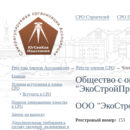
СРО Строителей
СРО П
«Объединение изыскателей
Южного и Северо-Кавказского
округов»
Реестры членов Ассоциации
→
Реестр членов СРО
→
Чле
Общество с о
Главная
Условия вступления в члены
"ЭкоСтройПр
СРО
Вступить в СРО
ООО "ЭкоСтр
Порядок прекращения членства
в СРО
Запрос на выписку
Реестровый номер:
153
Дополнительные требования к
составу сведений, включаемых в