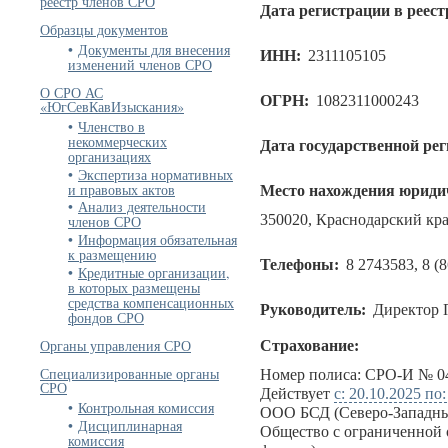
реестр членов СРО
Дата регистрации в реест
Образцы документов
Документы для внесения
ИНН:
2311105105
изменений членов СРО
О СРО АС
ОГРН:
1082311000243
«ЮгСевКавИзыскания»
Членство в
некоммерческих
Дата государственной ре
организациях
Экспертиза нормативных
и правовых актов
Место нахождения юридич
Анализ деятельности
350020, Краснодарский край
членов СРО
Информация обязательная
к размещению
Телефоны:
8 2743583, 8 (
Кредитные организации,
в которых размещены
средства компенсационных
Руководитель:
Директор 
фондов СРО
Органы управления СРО
Страхование:
Специализированные органы
Номер полиса: СРО-И № 04
СРО
Действует
с: 20.10.2025 по
Контрольная комиссия
ООО БСД (Северо-Западны
Дисциплинарная
Общество с ограниченной 
комиссия