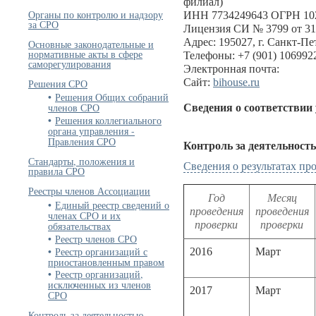
филиал)
Органы по контролю и надзору
ИНН 7734249643 ОГРН 10
за СРО
Лицензия СИ № 3799 от 31
Адрес: 195027, г. Санкт-Пет
Основные законодательные и
нормативные акты в сфере
Телефоны: +7 (901) 1069922
саморегулирования
Электронная почта:
Сайт:
bihouse.ru
Решения СРО
Решения Общих собраний
членов СРО
Сведения о соответствии
Решения коллегиального
органа управления -
Правления СРО
Контроль за деятельност
Стандарты, положения и
Сведения о результатах п
правила СРО
Реестры членов Ассоциации
Год
Месяц
Единый реестр сведений о
проведения
проведения
членах СРО и их
проверки
проверки
обязательствах
Реестр членов СРО
Реестр организаций с
2016
Март
приостановленным правом
Реестр организаций,
исключенных из членов
2017
Март
СРО
Контроль за деятельностью