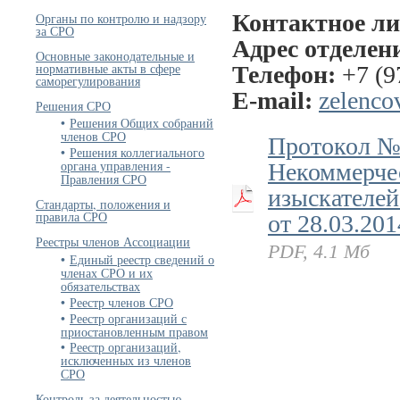
Контактное ли
Органы по контролю и надзору
за СРО
Адрес отделен
Основные законодательные и
нормативные акты в сфере
Телефон:
+7 (9
саморегулирования
E-mail:
zelenco
Решения СРО
Решения Общих собраний
членов СРО
Протокол №
Решения коллегиального
органа управления -
Некоммерчес
Правления СРО
изыскателей
Стандарты, положения и
правила СРО
от 28.03.201
Реестры членов Ассоциации
PDF, 4.1 Мб
Единый реестр сведений о
членах СРО и их
обязательствах
Реестр членов СРО
Реестр организаций с
приостановленным правом
Реестр организаций,
исключенных из членов
СРО
Контроль за деятельностью