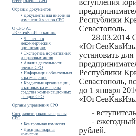
вступления юр
реестр членов СРО
предпринимател
Образцы документов
Документы для внесения
Республики Кры
изменений членов СРО
Севастополь.
О СРО АС
«ЮгСевКавИзыскания»
28.03.2014 О
Членство в
некоммерческих
«ЮгСевКавИзыс
организациях
Экспертиза нормативных
установить для
и правовых актов
предпринимател
Анализ деятельности
членов СРО
Республики Кры
Информация обязательная
к размещению
Севастополь, 
Кредитные организации,
в которых размещены
до 1 января 20
средства компенсационных
фондов СРО
«ЮгСевКавИзыс
Органы управления СРО
- вступительны
Специализированные органы
СРО
- ежегодный чл
Контрольная комиссия
рублей.
Дисциплинарная
комиссия