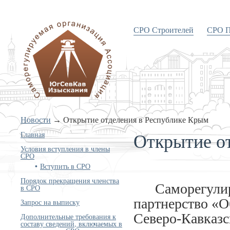
СРО Строителей
СРО П
«Объединение изыскателей
Южного и Северо-Кавказского
округов»
Новости
→
Открытие отделения в Республике Крым
Открытие о
Главная
Условия вступления в члены
СРО
Вступить в СРО
Порядок прекращения членства
Саморегулиру
в СРО
партнерство «
Запрос на выписку
Северо-Кавказс
Дополнительные требования к
составу сведений, включаемых в